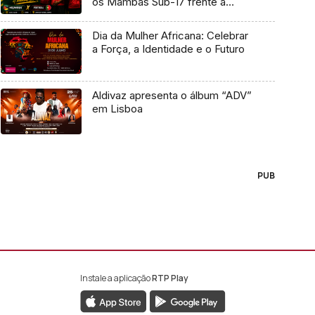
os Mambas Sub-17 frente a
Portugal
Dia da Mulher Africana: Celebrar
a Força, a Identidade e o Futuro
Aldivaz apresenta o álbum “ADV”
em Lisboa
PUB
Instale a aplicação
RTP Play
book da RTP África
nstagram da RTP África
ao YouTube da RTP África