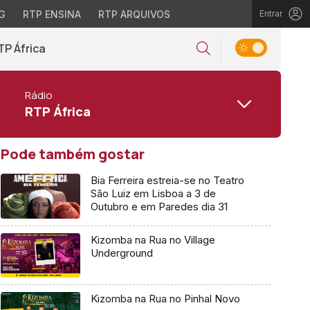
G
RTP ENSINA
RTP ARQUIVOS
Entrar
TP África
Rádio
RTP África
Pode também gostar
Bia Ferreira estreia-se no Teatro
São Luiz em Lisboa a 3 de
Outubro e em Paredes dia 31
Kizomba na Rua no Village
Underground
Kizomba na Rua no Pinhal Novo