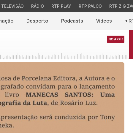
TELEVISÃO
RÁDIO
RTP PLAY
RTP PALCO
RTP ZIG ZA
mação
Desporto
Podcasts
Vídeos
+ R
NO AR