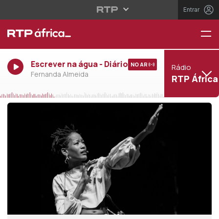
Entrar
Escrever na água - Diário
NO AR
Rádio
Fernanda Almeida
RTP África