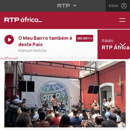
Entrar
O Meu Bairro também é
NO AR
Rádio
deste País
RTP África
Manuel Matola