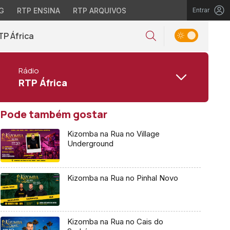
G
RTP ENSINA
RTP ARQUIVOS
Entrar
TP África
Rádio
RTP África
Pode também gostar
Kizomba na Rua no Village
Underground
Kizomba na Rua no Pinhal Novo
Kizomba na Rua no Cais do