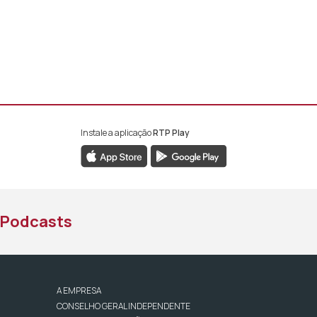
Instale a aplicação
RTP Play
book da RTP África
nstagram da RTP África
ao YouTube da RTP África
Podcasts
A EMPRESA
CONSELHO GERAL INDEPENDENTE