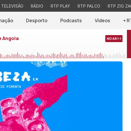
TELEVISÃO
RÁDIO
RTP PLAY
RTP PALCO
RTP ZIG ZA
mação
Desporto
Podcasts
Vídeos
+ R
e Angola
NO AR