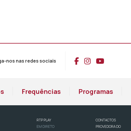
Aceder ao Face
Aceder ao I
Aceder 
ga-nos nas redes sociais
os
Frequências
Programas
RTP PLAY
CONTACTOS
EM DIRETO
PROVEDORA DO