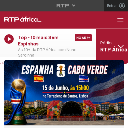
Entrar
Top - 10 mais Sem
NO AR
Rádio
Espinhas
RTP África
As 10+ da RTP África com Nuno
Sardinha