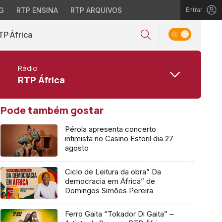
G
RTP ENSINA
RTP ARQUIVOS
Entrar
TP África
Rádio
RTP África
Pode também gostar
Pérola apresenta concerto
intimista no Casino Estoril dia 27
agosto
Ciclo de Leitura da obra” Da
democracia em África” de
Domingos Simões Pereira
Ferro Gaita “Tokador Di Gaita” –