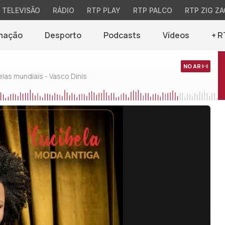
TELEVISÃO
RÁDIO
RTP PLAY
RTP PALCO
RTP ZIG ZA
mação
Desporto
Podcasts
Vídeos
+ R
NO AR
as mundiais - Vasco Dinis