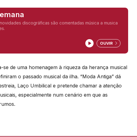
 Semana
iscográficas são comentadas música a musica
es.
OUVIR
ata-se de uma homenagem à riqueza da herança musical
finiram o passado musical da ilha. “Moda Antiga” dá
estreia, Laço Umbilical e pretende chamar a atenção
musicais, especialmente num cenário em que as
 rumos.