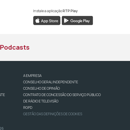
Instale a aplicação
RTP Play
book da RTP África
nstagram da RTP África
ao YouTube da RTP África
Podcasts
A EMPRESA
CONSELHO GERAL INDEPENDENTE
CONSELHO DE OPINIÃO
NTE
CONTRATO DE CONCESSÃO DO SERVIÇO PÚBLICO
DE RÁDIO E TELEVISÃO
RGPD
GESTÃO DAS DEFINIÇÕES DE COOKIES
026