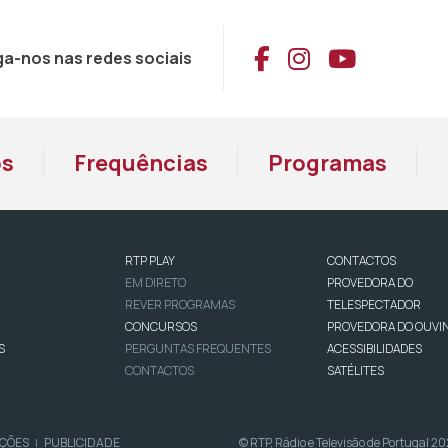
Aceder ao Face
Aceder ao I
Aceder 
ga-nos nas redes sociais
os
Frequências
Programas
RTP PLAY
CONTACTOS
EM DIRETO
PROVEDORA DO
REVER PROGRAMAS
TELESPECTADOR
CONCURSOS
PROVEDORA DO OUVI
S
PERGUNTAS FREQUENTES
ACESSIBILIDADES
CONTACTOS
SATÉLITES
IÇÕES
PUBLICIDADE
© RTP, Rádio e Televisão de Portugal 2
|