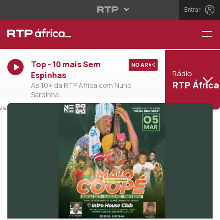
Entrar
Top - 10 mais Sem
NO AR
Rádio
Espinhas
RTP África
As 10+ da RTP África com Nuno
Sardinha