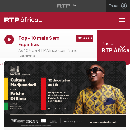
Entrar
Top - 10 mais Sem
NO AR
Rádio
Espinhas
RTP África
As 10+ da RTP África com Nuno
Sardinha