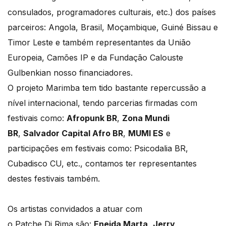
consulados, programadores culturais, etc.) dos países
parceiros: Angola, Brasil, Moçambique, Guiné Bissau e
Timor Leste e também representantes da União
Europeia, Camões IP e da Fundação Calouste
Gulbenkian nosso financiadores.
O projeto Marimba tem tido bastante repercussão a
nível internacional, tendo parcerias firmadas com
festivais como:
Afropunk BR
,
Zona Mundi
BR
,
Salvador Capital Afro BR
,
MUMI ES
e
participações em festivais como: Psicodalia BR,
Cubadisco CU, etc., contamos ter representantes
destes festivais também.
Os artistas convidados a atuar com
o Patche Di Rima são:
Eneida Marta
,
Jerry