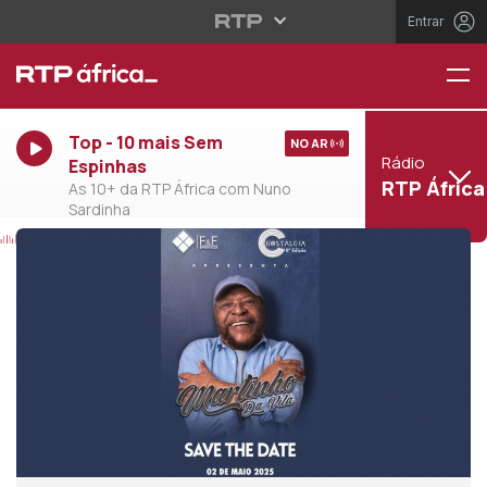
Entrar
Top - 10 mais Sem
NO AR
Rádio
Espinhas
RTP África
As 10+ da RTP África com Nuno
Sardinha