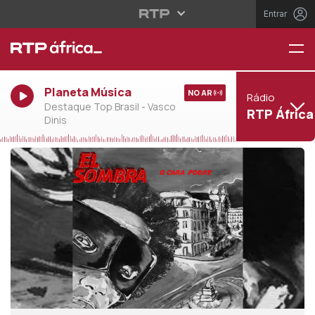
Entrar
Planeta Música
NO AR
Rádio
Destaque Top Brasil - Vasco
RTP África
Dinis