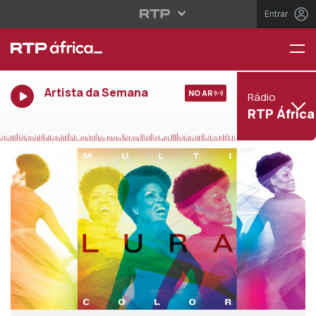
Entrar
Artista da Semana
NO AR
Rádio
RTP África