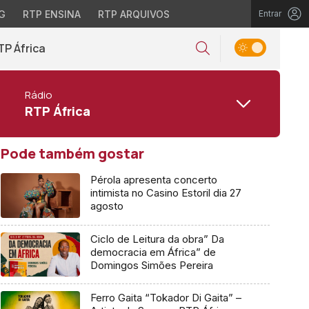
G
RTP ENSINA
RTP ARQUIVOS
Entrar
TP África
Rádio
RTP África
Pode também gostar
Pérola apresenta concerto
intimista no Casino Estoril dia 27
agosto
Ciclo de Leitura da obra” Da
democracia em África” de
Domingos Simões Pereira
Ferro Gaita “Tokador Di Gaita” –