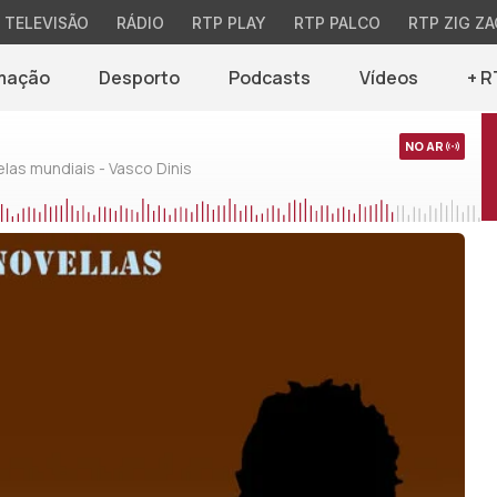
TELEVISÃO
RÁDIO
RTP PLAY
RTP PALCO
RTP ZIG ZA
mação
Desporto
Podcasts
Vídeos
+ R
NO AR
as mundiais - Vasco Dinis