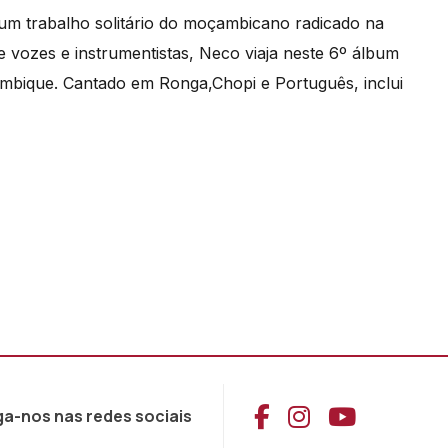
um trabalho solitário do moçambicano radicado na
 vozes e instrumentistas, Neco viaja neste 6º álbum
mbique. Cantado em Ronga,Chopi e Português, inclui
Aceder ao Face
Aceder ao I
Aceder 
ga-nos nas redes sociais