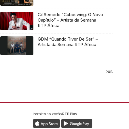
Gil Semedo “Caboswing: O Novo
Capítulo” – Artista da Semana
RTP África
GDM “Quando Tiver De Ser” –
Artista da Semana RTP África
PUB
Instale a aplicação
RTP Play
book da RTP África
nstagram da RTP África
ao YouTube da RTP África