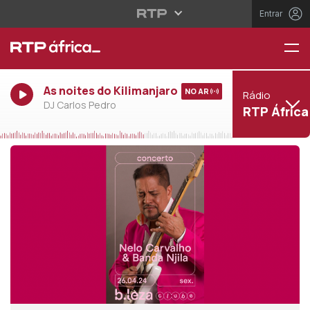
Entrar
As noites do Kilimanjaro
NO AR
Rádio
DJ Carlos Pedro
RTP África