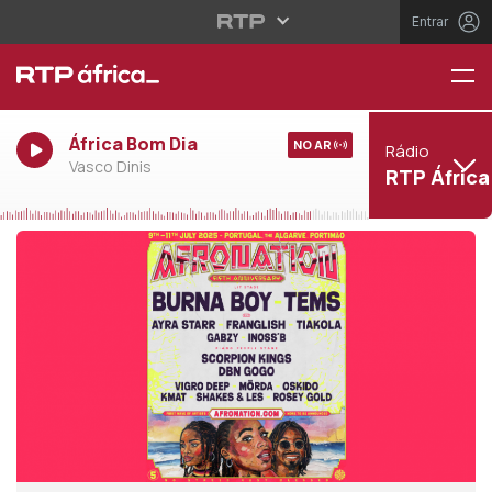
Entrar
África Bom Dia
NO AR
Rádio
Vasco Dinis
RTP África