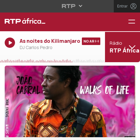
Entrar
As noites do Kilimanjaro
NO AR
Rádio
DJ Carlos Pedro
RTP África