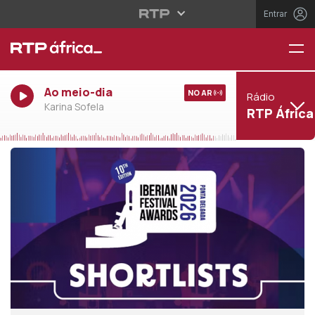
Entrar
Ao meio-dia
NO AR
Rádio
Karina Sofela
RTP África