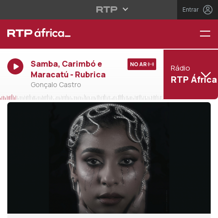
Entrar
Samba, Carimbó e
NO AR
Rádio
Maracatú - Rubrica
RTP África
Gonçalo Castro