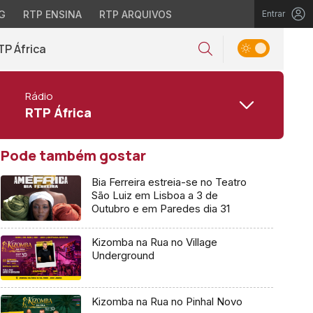
G
RTP ENSINA
RTP ARQUIVOS
Entrar
TP África
Rádio
RTP África
Pode também gostar
Bia Ferreira estreia-se no Teatro
São Luiz em Lisboa a 3 de
Outubro e em Paredes dia 31
Kizomba na Rua no Village
Underground
Kizomba na Rua no Pinhal Novo