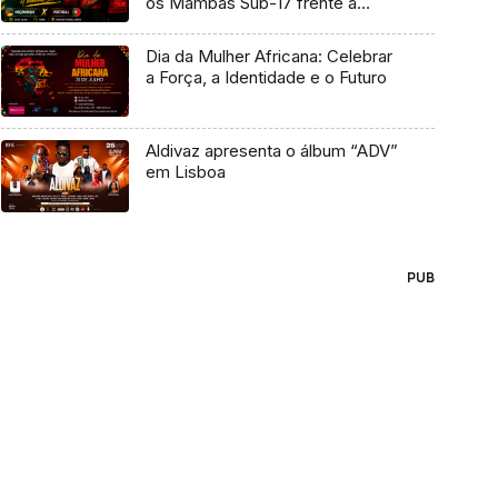
os Mambas Sub-17 frente a
Portugal
Dia da Mulher Africana: Celebrar
a Força, a Identidade e o Futuro
Aldivaz apresenta o álbum “ADV”
em Lisboa
PUB