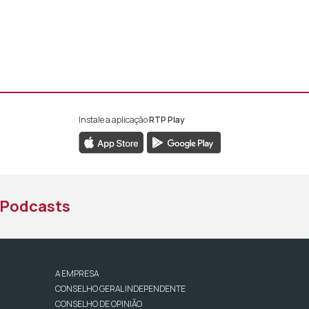
Instale a aplicação
RTP Play
book da RTP África
nstagram da RTP África
ao YouTube da RTP África
Podcasts
A EMPRESA
CONSELHO GERAL INDEPENDENTE
CONSELHO DE OPINIÃO