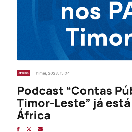
11 mai, 2023, 15:04
APOIOS
Podcast “Contas Púb
Timor-Leste” já está
África