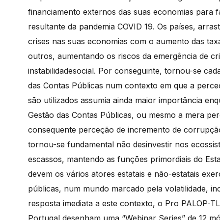
financiamento externos das suas economias para f
resultante da pandemia COVID 19. Os países, arras
crises nas suas economias com o aumento das tax
outros, aumentando os riscos da emergência de cri
instabilidadesocial. Por conseguinte, tornou-se ca
das Contas Públicas num contexto em que a perce
são utilizados assumia ainda maior importância enq
Gestão das Contas Públicas, ou mesmo a mera perce
consequente perceção de incremento de corrupção,
tornou-se fundamental não desinvestir nos ecossis
escassos, mantendo as funções primordiais do Esta
devem os vários atores estatais e não-estatais exe
públicas, num mundo marcado pela volatilidade, in
resposta imediata a este contexto, o Pro PALOP-TL
Portugal desenham uma “Webinar Series” de 12 mód