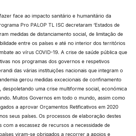
azer face ao impacto sanitário e humanitário da
 programa Pro PALOP TL ISC decretaram ‘Estados de
m medidas de distanciamento social, de limitação de
idade entre os países e até no interior dos territórios
mbate ao vírus COVID-19. A crise de saúde pública que
cativas nos programas dos governos e respetivos
di das várias instituições nacionais que integram o
pandemia gerou medidas excecionais de confinamento
, despoletando uma crise multiforme social, económica
 mundo. Muitos Governos em todo o mundo, assim como
igados a aprovar Orçamentos Retificativos em 2020
 nos seus países. Os processos de elaboração destes
s com a escassez de recursos a necessidade de
países viram-se obrigados a recorrer a apoios e