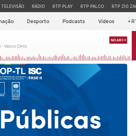
TELEVISÃO
RÁDIO
RTP PLAY
RTP PALCO
RTP ZIG ZA
mação
Desporto
Podcasts
Vídeos
+ R
NO AR
 - Vasco Dinis