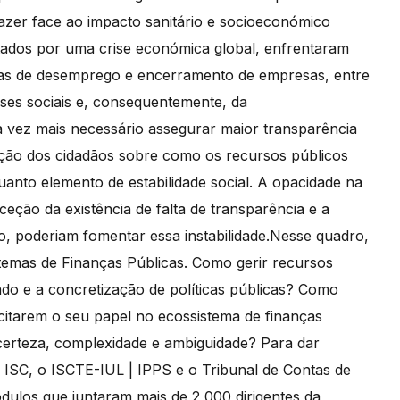
azer face ao impacto sanitário e socioeconómico
tados por uma crise económica global, enfrentaram
as de desemprego e encerramento de empresas, entre
ses sociais e, consequentemente, da
da vez mais necessário assegurar maior transparência
ção dos cidadãos sobre como os recursos públicos
uanto elemento de estabilidade social. A opacidade na
ção da existência de falta de transparência e a
 poderiam fomentar essa instabilidade.Nesse quadro,
temas de Finanças Públicas. Como gerir recursos
do e a concretização de políticas públicas? Como
rcitarem o seu papel no ecossistema de finanças
certeza, complexidade e ambiguidade? Para dar
 ISC, o ISCTE-IUL | IPPS e o Tribunal de Contas de
ulos que juntaram mais de 2,000 dirigentes da