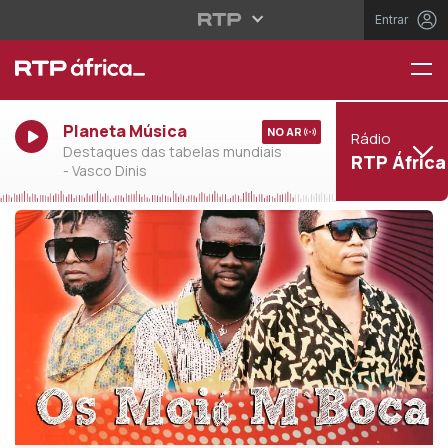
Entrar
Planeta Música
NO AR
Rádio
Destaques das tabelas mundiais
RTP África
- Vasco Dinis