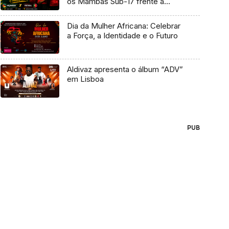
os Mambas Sub-17 frente a
Portugal
Dia da Mulher Africana: Celebrar
a Força, a Identidade e o Futuro
Aldivaz apresenta o álbum “ADV”
em Lisboa
PUB