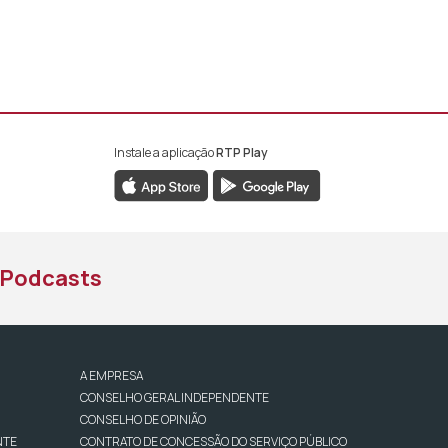
Instale a aplicação
RTP Play
book da RTP África
nstagram da RTP África
ao YouTube da RTP África
Podcasts
A EMPRESA
CONSELHO GERAL INDEPENDENTE
CONSELHO DE OPINIÃO
NTE
CONTRATO DE CONCESSÃO DO SERVIÇO PÚBLICO