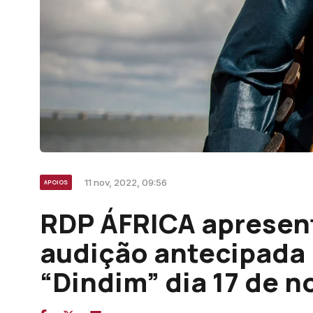
11 nov, 2022, 09:56
APOIOS
RDP ÁFRICA apresent
audição antecipada 
“Dindim” dia 17 de 