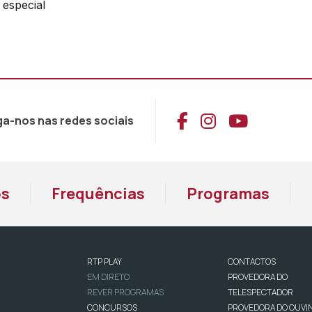
 especial
Aceder ao Face
Aceder ao I
Aceder 
ga-nos nas redes sociais
os
Frequências
Programas
RTP PLAY
CONTACTOS
EM DIRETO
PROVEDORA DO
REVER PROGRAMAS
TELESPECTADOR
CONCURSOS
PROVEDORA DO OUVI