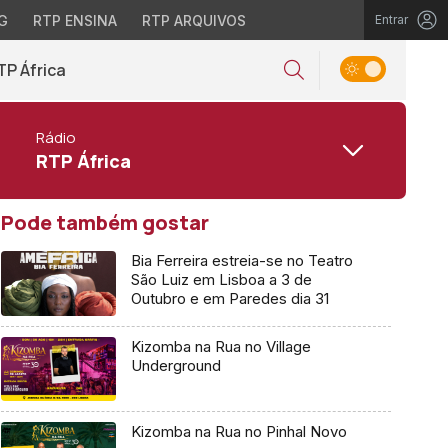
G
RTP ENSINA
RTP ARQUIVOS
Entrar
TP África
Rádio
RTP África
Pode também gostar
Bia Ferreira estreia-se no Teatro
São Luiz em Lisboa a 3 de
Outubro e em Paredes dia 31
Kizomba na Rua no Village
Underground
Kizomba na Rua no Pinhal Novo