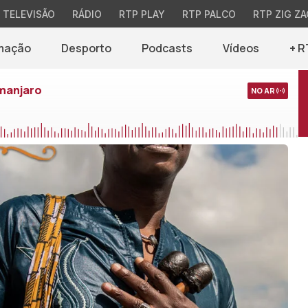
TELEVISÃO
RÁDIO
RTP PLAY
RTP PALCO
RTP ZIG ZA
mação
Desporto
Podcasts
Vídeos
+ R
imanjaro
NO AR