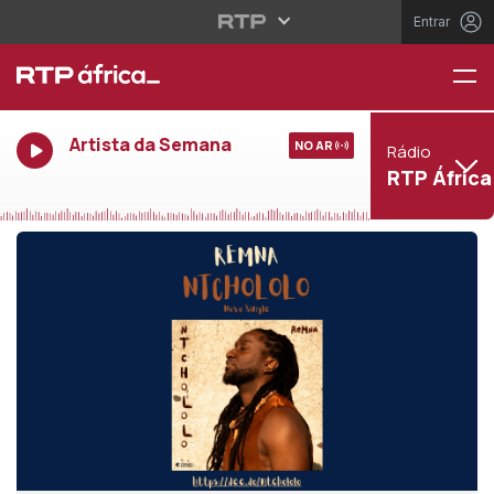
Entrar
Artista da Semana
NO AR
Rádio
RTP África