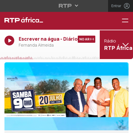
Entrar
Escrever na água - Diário
NO AR
Rádio
Fernanda Almeida
RTP África