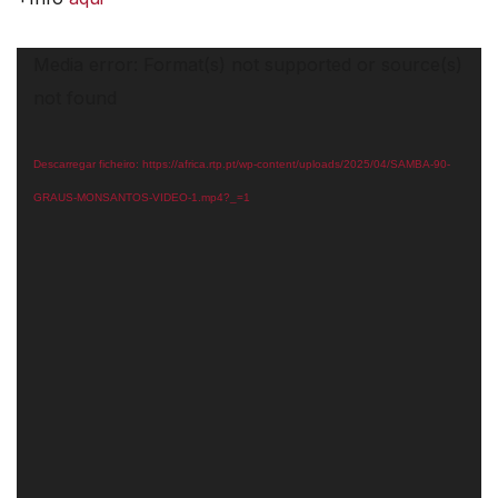
Reprodutor
Media error: Format(s) not supported or source(s)
de
not found
vídeo
Descarregar ficheiro: https://africa.rtp.pt/wp-content/uploads/2025/04/SAMBA-90-
GRAUS-MONSANTOS-VIDEO-1.mp4?_=1