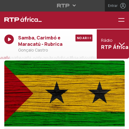
Entrar
Samba, Carimbó e
NO AR
Rádio
Maracatú - Rubrica
RTP África
Gonçalo Castro