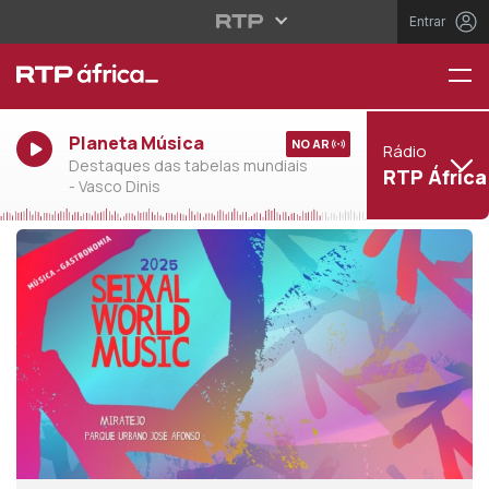
Entrar
Planeta Música
NO AR
Rádio
Destaques das tabelas mundiais
RTP África
- Vasco Dinis