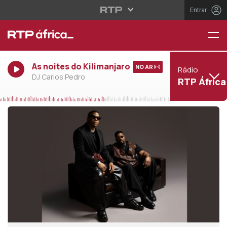
Entrar
As noites do Kilimanjaro
NO AR
Rádio
DJ Carlos Pedro
RTP África