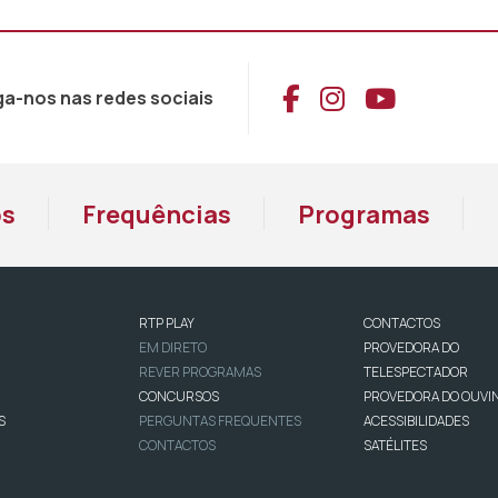
Aceder ao Face
Aceder ao I
Aceder 
ga-nos nas redes sociais
os
Frequências
Programas
RTP PLAY
CONTACTOS
EM DIRETO
PROVEDORA DO
REVER PROGRAMAS
TELESPECTADOR
CONCURSOS
PROVEDORA DO OUVI
S
PERGUNTAS FREQUENTES
ACESSIBILIDADES
CONTACTOS
SATÉLITES