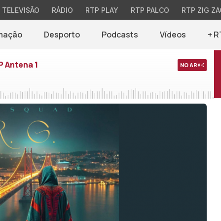
TELEVISÃO
RÁDIO
RTP PLAY
RTP PALCO
RTP ZIG ZA
mação
Desporto
Podcasts
Vídeos
+ R
P Antena 1
NO AR