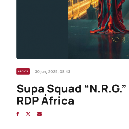
30 jun, 2025, 08:43
APOIOS
Supa Squad “N.R.G.”
RDP África