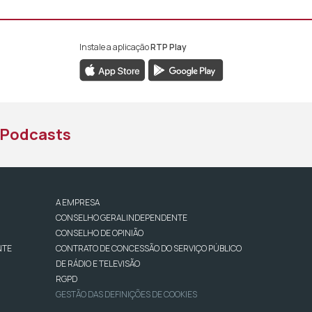
Instale a aplicação
RTP Play
book da RTP África
nstagram da RTP África
ao YouTube da RTP África
Podcasts
A EMPRESA
CONSELHO GERAL INDEPENDENTE
CONSELHO DE OPINIÃO
NTE
CONTRATO DE CONCESSÃO DO SERVIÇO PÚBLICO
DE RÁDIO E TELEVISÃO
RGPD
GESTÃO DAS DEFINIÇÕES DE COOKIES