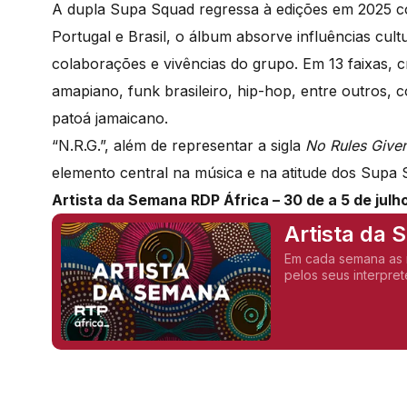
A dupla Supa Squad regressa à edições em 2025 c
Portugal e Brasil, o álbum absorve influências cult
colaborações e vivências do grupo. Em 13 faixas, 
amapiano, funk brasileiro, hip-hop, entre outros, 
patoá jamaicano.
“N.R.G.”, além de representar a sigla
No Rules Give
elemento central na música e na atitude dos Supa S
Artista da Semana RDP África – 30 de a 5 de julh
Artista da
Em cada semana as novidades d
pelos seus interpret