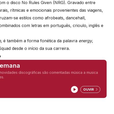
om o disco No Rules Given (NRG). Gravado entre
urais, rítmicas e emocionais provenientes das viagens,
cruzam-se estilos como afrobeats, dancehall,
combinados com letras em português, crioulo, inglês e
n
, é também a forma fonética da palavra
energy
,
quad desde o início da sua carreira.
o
 Semana
iscográficas são comentadas música a musica
es.
OUVIR