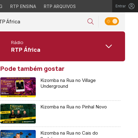
G
RTP ENSINA
RTP ARQUIVOS
Entrar
TP África
Rádio
RTP África
Pode também gostar
Kizomba na Rua no Village
Underground
Kizomba na Rua no Pinhal Novo
Kizomba na Rua no Cais do