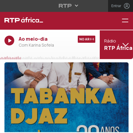
Entrar
Ao meio-dia
NO AR
Rádio
Com Karina Sofela
RTP África