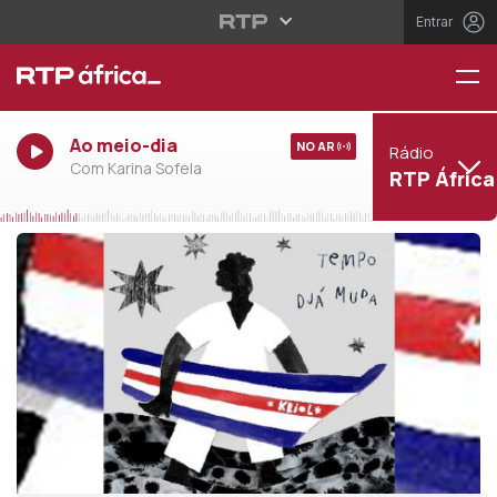
Entrar
Ao meio-dia
NO AR
Rádio
Com Karina Sofela
RTP África