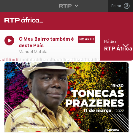
Entrar
O Meu Bairro também é
NO AR
Rádio
deste País
RTP África
Manuel Matola