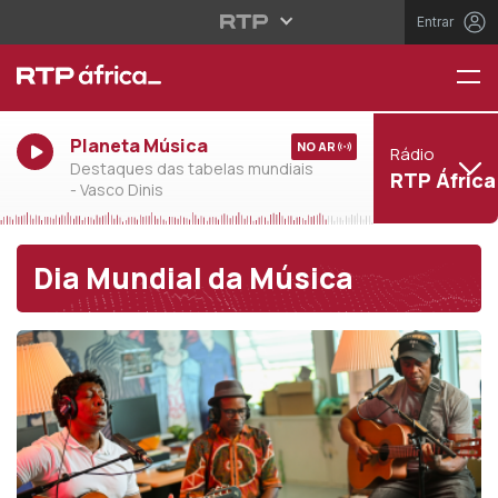
Entrar
Planeta Música
NO AR
Rádio
Destaques das tabelas mundiais
RTP África
- Vasco Dinis
Dia Mundial da Música