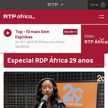
Entrar
Top - 10 mais Sem
NO AR
Rádio
Espinhas
RTP África
As 10+ da RTP África com Nuno
Sardinha
Especial RDP África 29 anos