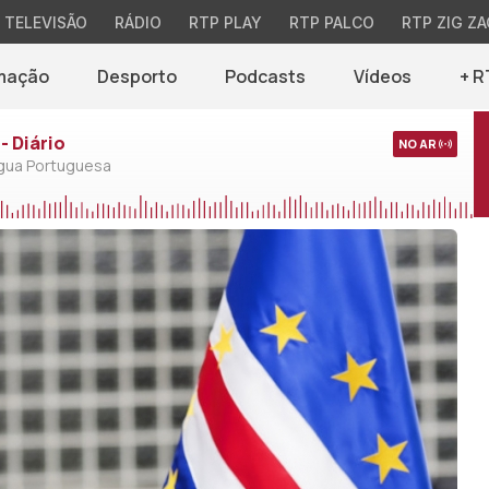
TELEVISÃO
RÁDIO
RTP PLAY
RTP PALCO
RTP ZIG ZA
mação
Desporto
Podcasts
Vídeos
+ R
- Diário
NO AR
ngua Portuguesa