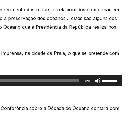
 conhecimento dos recursos relacionados com o mar em
to à preservação dos oceanos… estes são alguns dos
do Oceano que a Presidência da República realiza nos
 imprensa, na cidade da Praia, o que se pretende com
Use
00:00
as
setas
cima/baixo
a Conferência sobre a Década do Oceano contará com
para
aumentar