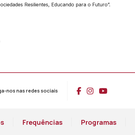
ou
ciedades Resilientes, Educando para o Futuro”.
diminuir
o
volume.
a
Aceder ao Face
Aceder ao I
Aceder 
ga-nos nas redes sociais
os
Frequências
Programas