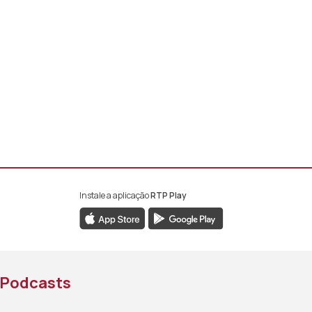
Instale a aplicação
RTP Play
book da RTP África
nstagram da RTP África
ao YouTube da RTP África
Podcasts