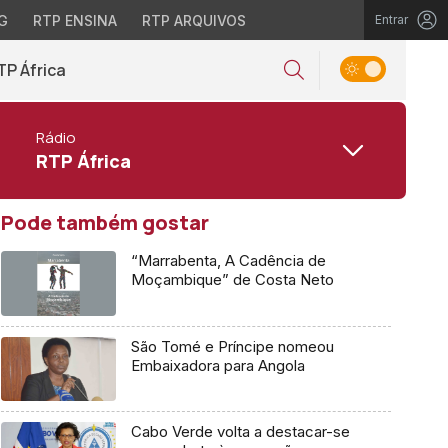
G
RTP ENSINA
RTP ARQUIVOS
Entrar
TP África
Rádio
RTP África
Pode também gostar
“Marrabenta, A Cadência de
Moçambique” de Costa Neto
São Tomé e Príncipe nomeou
Embaixadora para Angola
Cabo Verde volta a destacar-se