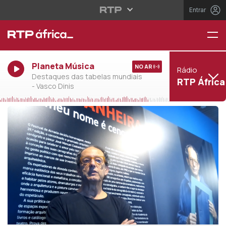
Entrar
Planeta Música
NO AR
Rádio
Destaques das tabelas mundiais
RTP África
- Vasco Dinis