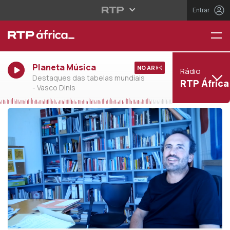
Entrar
Planeta Música
NO AR
Rádio
Destaques das tabelas mundiais
RTP África
- Vasco Dinis