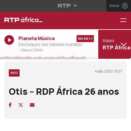
Entrar
Planeta Música
NO AR
Rádio
Destaques das tabelas mundiais
RTP África
- Vasco Dinis
4 abr, 2022, 13:27
INFO
Otis – RDP África 26 anos