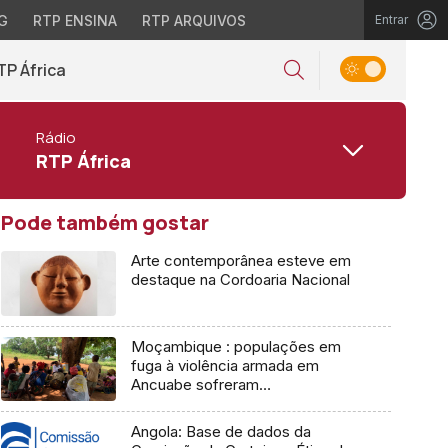
G
RTP ENSINA
RTP ARQUIVOS
Entrar
TP África
Rádio
RTP África
Pode também gostar
Arte contemporânea esteve em
destaque na Cordoaria Nacional
Moçambique : populações em
fuga à violência armada em
Ancuabe sofreram
deslocamentos múltiplos
Angola: Base de dados da