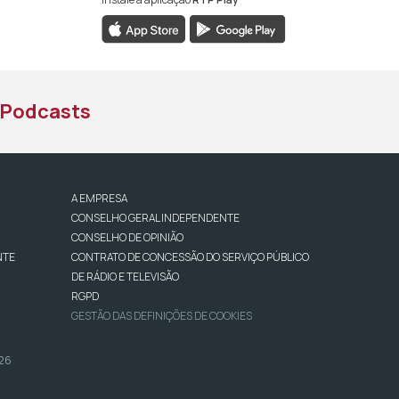
book da RTP África
nstagram da RTP África
ao YouTube da RTP África
Podcasts
A EMPRESA
CONSELHO GERAL INDEPENDENTE
CONSELHO DE OPINIÃO
NTE
CONTRATO DE CONCESSÃO DO SERVIÇO PÚBLICO
DE RÁDIO E TELEVISÃO
RGPD
GESTÃO DAS DEFINIÇÕES DE COOKIES
026