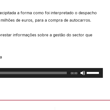
ecipitada a forma como foi interpretado o despacho
5 milhões de euros, para a compra de autocarros.
 prestar informações sobre a gestão do sector que
a
Use
00:00
as
setas
cima/baixo
para
aumentar