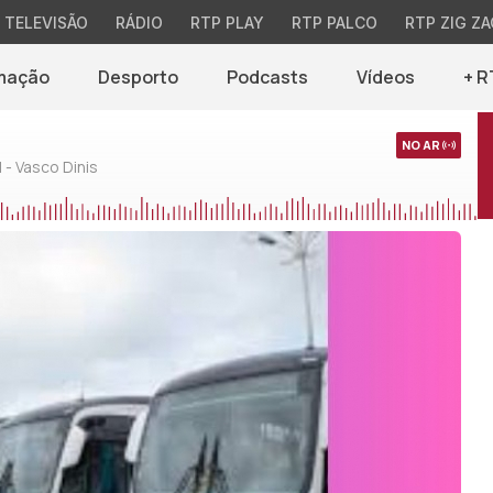
TELEVISÃO
RÁDIO
RTP PLAY
RTP PALCO
RTP ZIG ZA
mação
Desporto
Podcasts
Vídeos
+ R
NO AR
 - Vasco Dinis