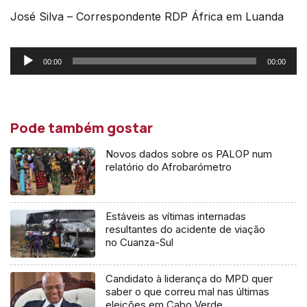
José Silva – Correspondente RDP África em Luanda
Reprodutor
00:00
00:00
de
áudio
Pode também gostar
Novos dados sobre os PALOP num
relatório do Afrobarómetro
Estáveis as vítimas internadas
resultantes do acidente de viação
no Cuanza-Sul
Candidato à liderança do MPD quer
saber o que correu mal nas últimas
eleições em Cabo Verde