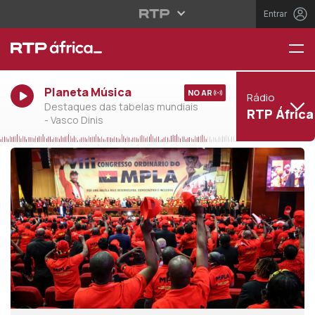
Entrar
Planeta Música
NO AR
Rádio
Destaques das tabelas mundiais
RTP África
- Vasco Dinis