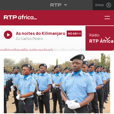
Entrar
As noites do Kilimanjaro
NO AR
Rádio
DJ Carlos Pedro
RTP África