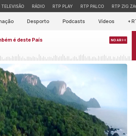
TELEVISÃO
RÁDIO
RTP PLAY
RTP PALCO
RTP ZIG ZA
mação
Desporto
Podcasts
Vídeos
+ R
mbém é deste País
NO AR