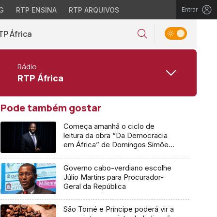
G
RTP ENSINA
RTP ARQUIVOS
Entrar
TP África
Rádio
RTP África
Pode também gostar
Começa amanhã o ciclo de
leitura da obra “Da Democracia
em África” de Domingos Simões
Pereira
Governo cabo-verdiano escolhe
Júlio Martins para Procurador-
Geral da República
São Tomé e Príncipe poderá vir a