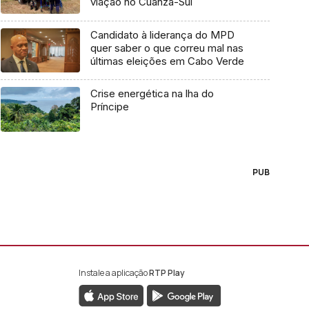
viação no Cuanza-Sul
Candidato à liderança do MPD
quer saber o que correu mal nas
últimas eleições em Cabo Verde
Crise energética na lha do
Príncipe
PUB
Instale a aplicação
RTP Play
book da RTP África
nstagram da RTP África
ao YouTube da RTP África