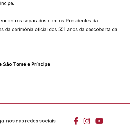
íncipe.
 encontros separados com os Presidentes da
s da cerimónia oficial dos 551 anos da descoberta da
e São Tomé e Príncipe
Aceder ao Face
Aceder ao I
Aceder 
ga-nos nas redes sociais