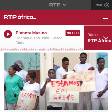
Entrar
Planeta Música
NO AR
Rádio
Destaque Top Brasil - Vasco
RTP África
Dinis