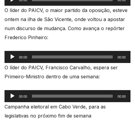
de
O líder do PAICV, o maior partido da oposição, esteve
áudio
ontem na ilha de São Vicente, onde voltou a apostar
num discurso de mudança. Como avança o repórter
Frederico Pinheiro:
Reprodutor
00:00
00:00
de
O líder do PAICV, Francisco Carvalho, espera ser
áudio
Primeiro-Ministro dentro de uma semana:
Reprodutor
00:00
00:00
de
Campanha eleitoral em Cabo Verde, para as
áudio
legislativas no próximo fim de semana