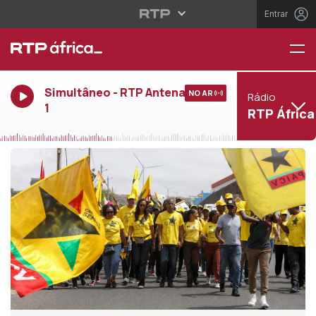
Entrar
Simultâneo - RTP Antena
NO AR
Rádio
1
RTP África