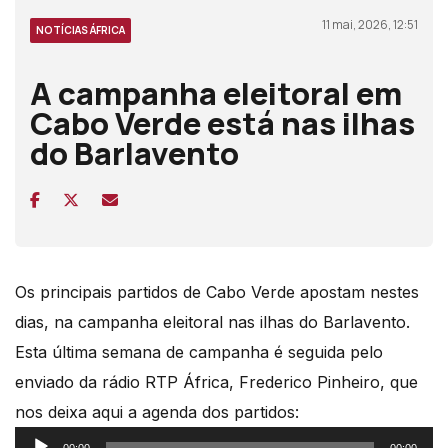
11 mai, 2026, 12:51
NOTÍCIAS ÁFRICA
A campanha eleitoral em
Cabo Verde está nas ilhas
do Barlavento
Os principais partidos de Cabo Verde apostam nestes
dias, na campanha eleitoral nas ilhas do Barlavento.
Esta última semana de campanha é seguida pelo
enviado da rádio RTP África, Frederico Pinheiro, que
nos deixa aqui a agenda dos partidos:
Reprodutor
00:00
00:00