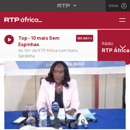
Entrar
Top - 10 mais Sem
NO AR
Rádio
Espinhas
RTP África
As 10+ da RTP África com Nuno
Sardinha