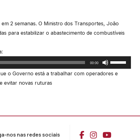
 em 2 semanas. O Ministro dos Transportes, João
as para estabilizar o abastecimento de combustíveis
a:
Use
00:00
as
que o Governo está a trabalhar com operadores e
setas
 e evitar novas ruturas
cima/baixo
para
aumentar
ou
diminuir
Aceder ao Face
Aceder ao I
Aceder 
ga-nos nas redes sociais
o