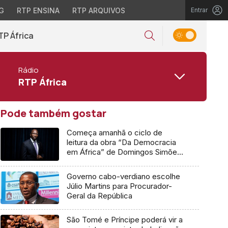
G
RTP ENSINA
RTP ARQUIVOS
Entrar
TP África
Rádio
RTP África
Pode também gostar
Começa amanhã o ciclo de
leitura da obra “Da Democracia
em África” de Domingos Simões
Pereira
Governo cabo-verdiano escolhe
Júlio Martins para Procurador-
Geral da República
São Tomé e Príncipe poderá vir a