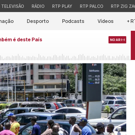
TELEVISÃO
RÁDIO
RTP PLAY
RTP PALCO
RTP ZIG ZA
mação
Desporto
Podcasts
Vídeos
+ R
mbém é deste País
NO AR