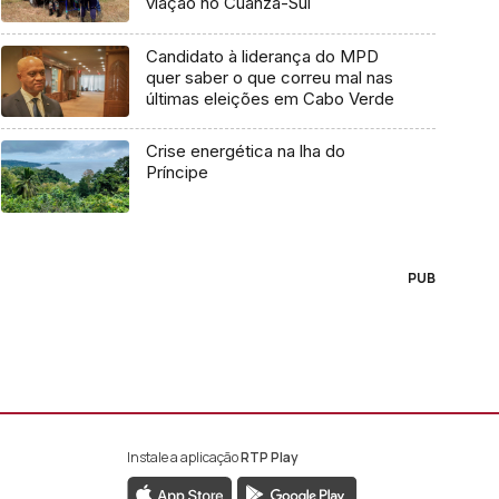
viação no Cuanza-Sul
Candidato à liderança do MPD
quer saber o que correu mal nas
últimas eleições em Cabo Verde
Crise energética na lha do
Príncipe
PUB
Instale a aplicação
RTP Play
book da RTP África
nstagram da RTP África
ao YouTube da RTP África