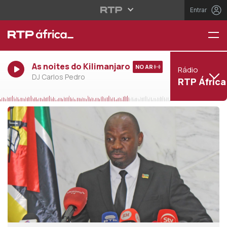
Entrar
As noites do Kilimanjaro
NO AR
Rádio
DJ Carlos Pedro
RTP África