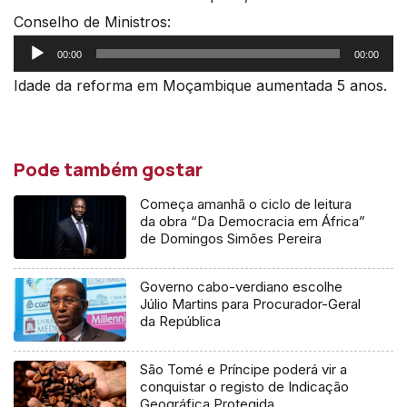
Conselho de Ministros:
Reprodutor
00:00
00:00
de
Idade da reforma em Moçambique aumentada 5 anos.
áudio
Pode também gostar
Começa amanhã o ciclo de leitura
da obra “Da Democracia em África”
de Domingos Simões Pereira
Governo cabo-verdiano escolhe
Júlio Martins para Procurador-Geral
da República
São Tomé e Príncipe poderá vir a
conquistar o registo de Indicação
Geográfica Protegida