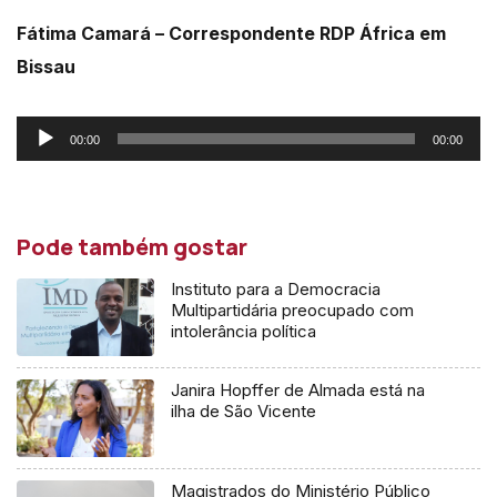
Fátima Camará – Correspondente RDP África em
Bissau
Reprodutor
00:00
00:00
de
áudio
Pode também gostar
Instituto para a Democracia
Multipartidária preocupado com
intolerância política
Janira Hopffer de Almada está na
ilha de São Vicente
Magistrados do Ministério Público