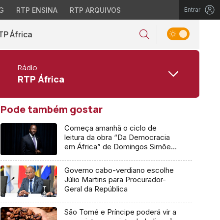
G
RTP ENSINA
RTP ARQUIVOS
Entrar
TP África
Rádio
RTP África
Pode também gostar
Começa amanhã o ciclo de
leitura da obra “Da Democracia
em África” de Domingos Simões
Pereira
Governo cabo-verdiano escolhe
Júlio Martins para Procurador-
Geral da República
São Tomé e Príncipe poderá vir a