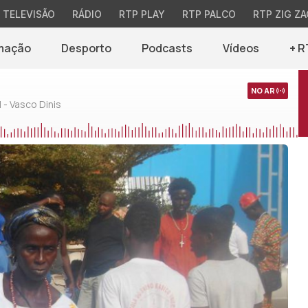
TELEVISÃO
RÁDIO
RTP PLAY
RTP PALCO
RTP ZIG ZA
mação
Desporto
Podcasts
Vídeos
+ R
NO AR
 - Vasco Dinis