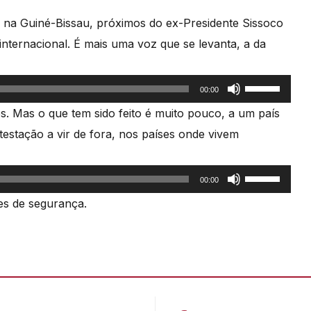
 na Guiné-Bissau, próximos do ex-Presidente Sissoco
internacional. É mais uma voz que se levanta, a da
Use
00:00
as
es. Mas o que tem sido feito é muito pouco, a um país
setas
estação a vir de fora, nos países onde vivem
cima/baixo
para
Use
00:00
aumentar
as
es de segurança.
ou
setas
diminuir
cima/baixo
o
para
volume.
aumentar
ou