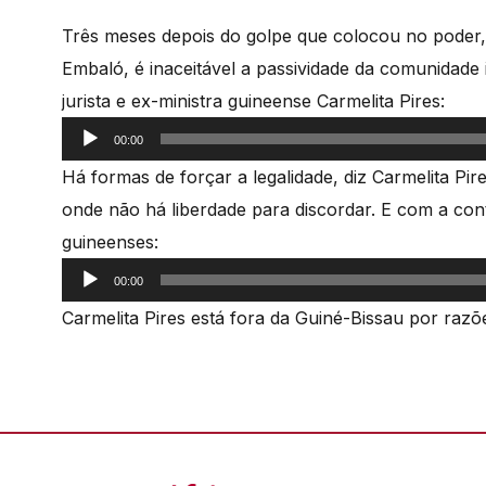
Três meses depois do golpe que colocou no poder,
Embaló, é inaceitável a passividade da comunidade 
jurista e ex-ministra guineense Carmelita Pires:
Reprodutor
00:00
de
Há formas de forçar a legalidade, diz Carmelita Pir
áudio
onde não há liberdade para discordar. E com a cont
guineenses:
Reprodutor
00:00
de
Carmelita Pires está fora da Guiné-Bissau por razõ
áudio