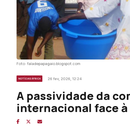
Foto: faladepapagaio.blogspot.com
26 fev, 2026, 12:24
NOTÍCIAS ÁFRICA
A passividade da c
internacional face à