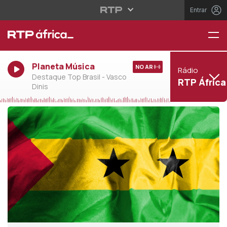
Entrar
Planeta Música
NO AR
Rádio
Destaque Top Brasil - Vasco
RTP África
Dinis