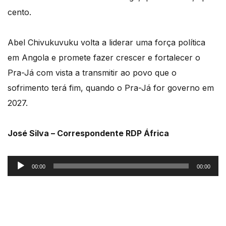
cento.
Abel Chivukuvuku volta a liderar uma força política
em Angola e promete fazer crescer e fortalecer o
Pra-Já com vista a transmitir ao povo que o
sofrimento terá fim, quando o Pra-Já for governo em
2027.
José Silva – Correspondente RDP África
Reprodutor
00:00
00:00
de
áudio