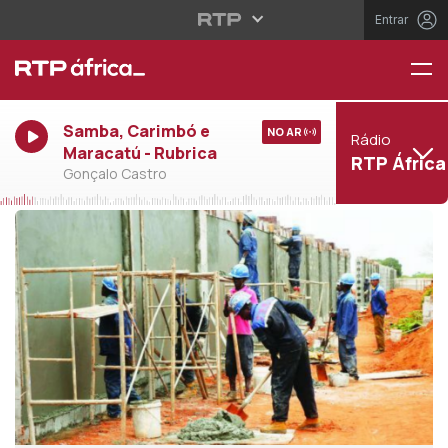
Entrar
Samba, Carimbó e
NO AR
Rádio
Maracatú - Rubrica
RTP África
Gonçalo Castro