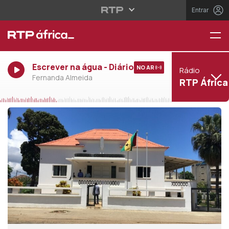
Entrar
Escrever na água - Diário
NO AR
Rádio
Fernanda Almeida
RTP África