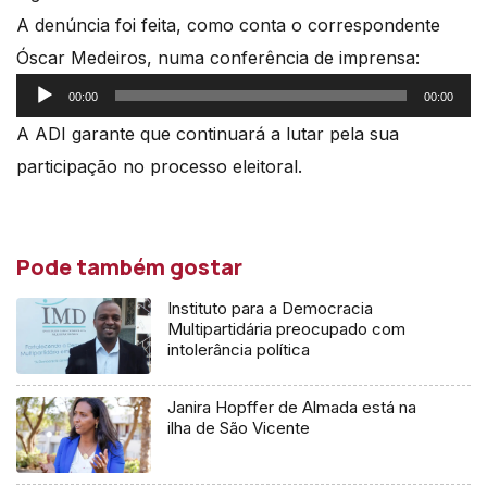
A denúncia foi feita, como conta o correspondente
Óscar Medeiros, numa conferência de imprensa:
Reprodutor
00:00
00:00
de
A ADI garante que continuará a lutar pela sua
áudio
participação no processo eleitoral.
Pode também gostar
Instituto para a Democracia
Multipartidária preocupado com
intolerância política
Janira Hopffer de Almada está na
ilha de São Vicente